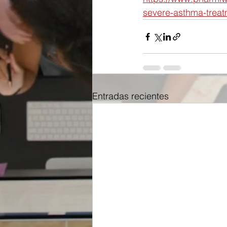
severe-asthma-trea
Entradas recientes