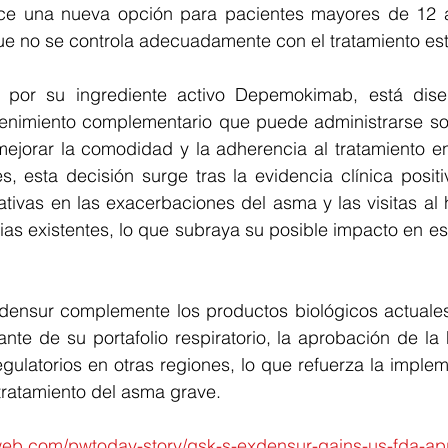
ece una nueva opción para pacientes mayores de 12 
que no se controla adecuadamente con el tratamiento es
o por su ingrediente activo Depemokimab, está dis
enimiento complementario que puede administrarse sol
mejorar la comodidad y la adherencia al tratamiento en
s, esta decisión surge tras la evidencia clínica posit
ativas en las exacerbaciones del asma y las visitas al 
ias existentes, lo que subraya su posible impacto en es
nsur complemente los productos biológicos actuales 
ante de su portafolio respiratorio, la aprobación de l
regulatorios en otras regiones, lo que refuerza la implem
tratamiento del asma grave.
eb.com/pwtoday-story/gsk-s-exdensur-gains-us-fda-app