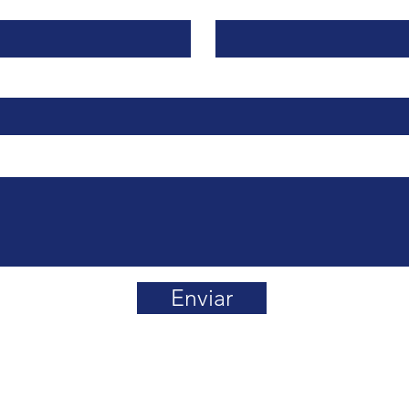
Apellido
Enviar
 Smart-Scale ©2009 – 2026 Queda prohibida la reproducción y/o
formación, sin el consentimiento por escrito de Smart Scale.