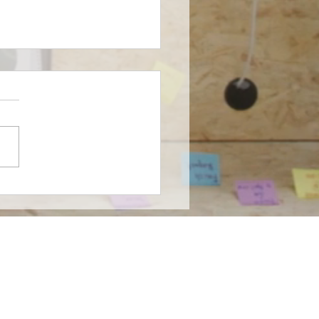
farma entra al
ado de nutrición
cializada en México en
nza con Nutricia