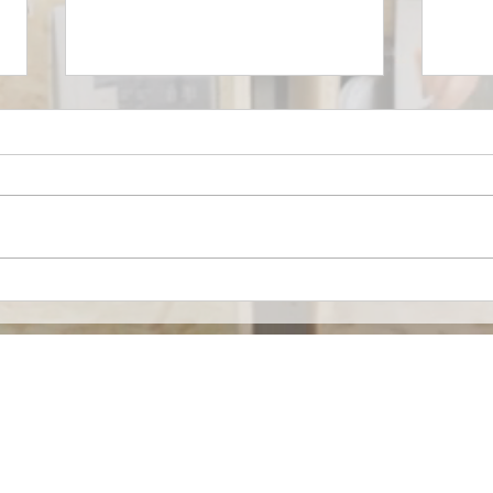
Mironid, respaldada por
Euro
Roche, recibe una
merc
inyección de $46 Millones
espe
de Dólares para llevar a la
alia
fase clínica un fármaco
contra una Enfermedad
Contacto
Renal Rara.