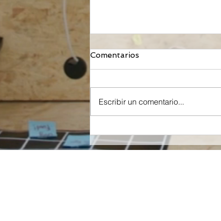
Comentarios
Escribir un comentario...
Orzeyful, fármaco de
Takeda dirigido a la
Orexina, recibe la
aprobación de la FDA para
tratar la Narcolepsia.