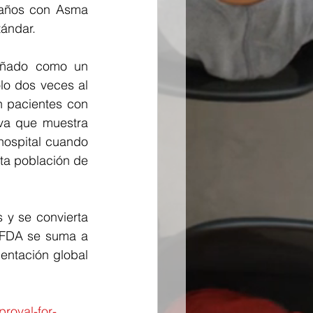
años con Asma 
tándar.
eñado como un 
o dos veces al 
 pacientes con 
iva que muestra 
hospital cuando 
ta población de 
y se convierta 
a FDA se suma a 
entación global 
roval-for-