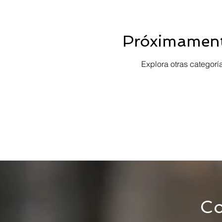
Próximament
Explora otras categorí
Co