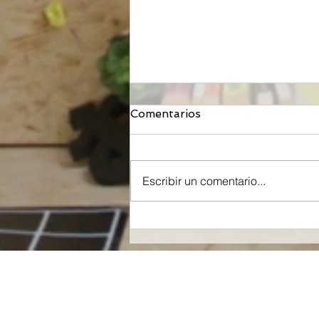
Comentarios
Escribir un comentario...
Orzeyful, fármaco de
Takeda dirigido a la
Orexina, recibe la
aprobación de la FDA para
tratar la Narcolepsia.