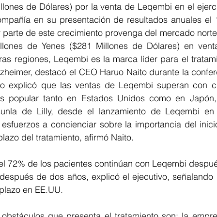
lones de Dólares) por la venta de Leqembi en el ejercic
mpañía en su presentación de resultados anuales el 
 parte de este crecimiento provenga del mercado norte
illones de Yenes ($281 Millones de Dólares) en vent
ras regiones, Leqembi es la marca líder para el tratam
zheimer, destacó el CEO Haruo Naito durante la confere
to explicó que las ventas de Leqembi superan con cr
popular tanto en Estados Unidos como en Japón, re
isunla de Lilly, desde el lanzamiento de Leqembi en 
esfuerzos a concienciar sobre la importancia del inici
lazo del tratamiento, afirmó Naito. 
el 72% de los pacientes continúan con Leqembi despué
 después de dos años, explicó el ejecutivo, señalando 
 plazo en EE.UU.
 obstáculos que presenta el tratamiento son: la empres