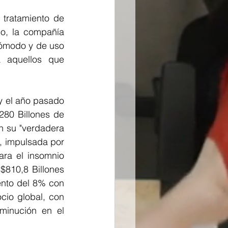
tratamiento de 
o, la compañía 
cómodo y de uso 
 aquellos que 
y el año pasado 
80 Billones de 
 su "verdadera 
, impulsada por 
ara el insomnio 
$810,8 Billones 
ento del 8% con 
io global, con 
inución en el 