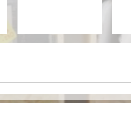
Mironid, respaldada por
Euro
Roche, recibe una
merc
inyección de $46 Millones
espe
de Dólares para llevar a la
alia
fase clínica un fármaco
contra una Enfermedad
Contacto
Renal Rara.