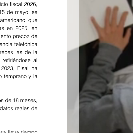
io fiscal 2026, 
15 de mayo, se 
americano, que 
as en 2025, en 
iento precoz de 
ncia telefónica 
eces las de la 
firiéndose al 
2023, Eisai ha 
o temprano y la 
s de 18 meses, 
datos reales de 
a lleva tiempo 