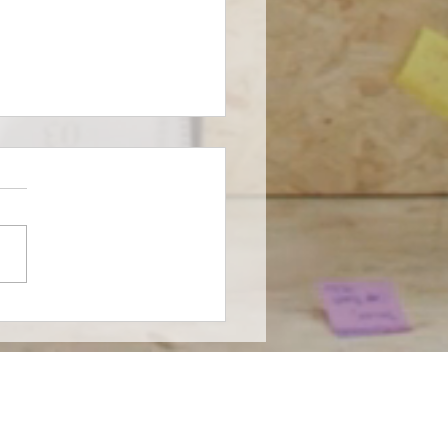
farma entra al
ado de nutrición
cializada en México en
nza con Nutricia