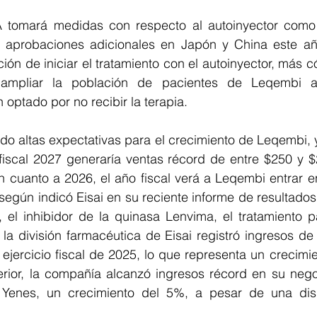
A tomará medidas con respecto al autoinyector como 
n aprobaciones adicionales en Japón y China este añ
ión de iniciar el tratamiento con el autoinyector, más 
 ampliar la población de pacientes de Leqembi a
 optado por no recibir la terapia.
ido altas expectativas para el crecimiento de Leqembi, 
fiscal 2027 generaría ventas récord de entre $250 y $2
 cuanto a 2026, el año fiscal verá a Leqembi entrar en
según indicó Eisai en su reciente informe de resultados
, el inhibidor de la quinasa Lenvima, el tratamiento p
a división farmacéutica de Eisai registró ingresos de 
ejercicio fiscal de 2025, lo que representa un crecimi
erior, la compañía alcanzó ingresos récord en su negoc
 Yenes, un crecimiento del 5%, a pesar de una dism