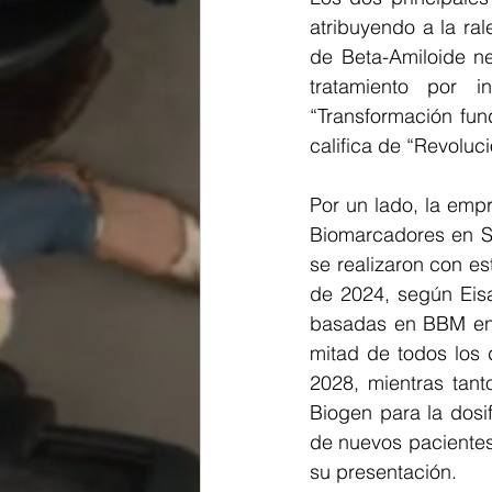
atribuyendo a la ral
de Beta-Amiloide ne
tratamiento por i
“Transformación fu
califica de “Revoluci
Por un lado, la emp
Biomarcadores en Sa
se realizaron con e
de 2024, según Eisa
basadas en BBM en 
mitad de todos los d
2028, mientras tant
Biogen para la dosi
de nuevos pacientes 
su presentación.