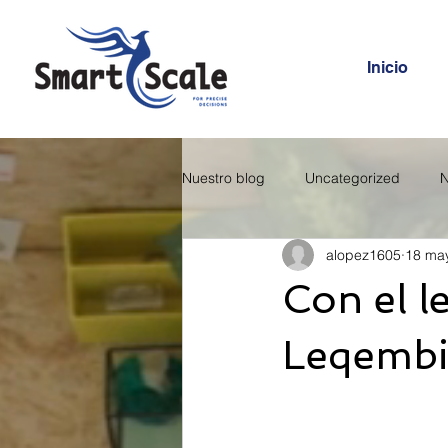
Inicio
Nuestro blog
Uncategorized
N
alopez1605
18 ma
Con el l
Leqembi,