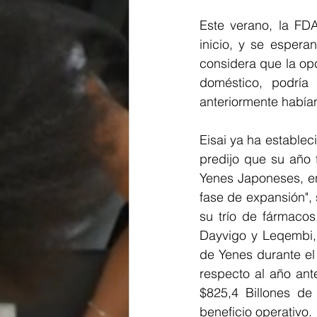
Este verano, la FD
inicio, y se espera
considera que la opc
doméstico, podría
anteriormente habían
Eisai ya ha establec
predijo que su año 
Yenes Japoneses, en
fase de expansión", 
su trío de fármacos
Dayvigo y Leqembi, l
de Yenes durante el 
respecto al año ant
$825,4 Billones de
beneficio operativo.