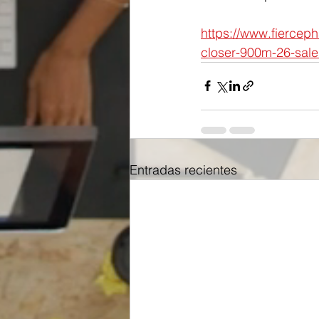
https://www.fiercep
closer-900m-26-sale
Entradas recientes