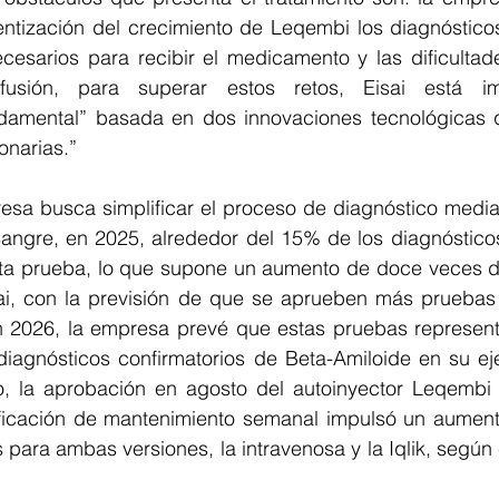
entización del crecimiento de Leqembi los diagnósticos
cesarios para recibir el medicamento y las dificultade
nfusión, para superar estos retos, Eisai está i
ndamental” basada en dos innovaciones tecnológicas 
onarias.”
resa busca simplificar el proceso de diagnóstico media
ngre, en 2025, alrededor del 15% de los diagnósticos 
sta prueba, lo que supone un aumento de doce veces de
i, con la previsión de que se aprueben más pruebas 
2026, la empresa prevé que estas pruebas represent
iagnósticos confirmatorios de Beta-Amiloide en su ejer
o, la aprobación en agosto del autoinyector Leqembi Iq
ficación de mantenimiento semanal impulsó un aument
para ambas versiones, la intravenosa y la Iqlik, según e