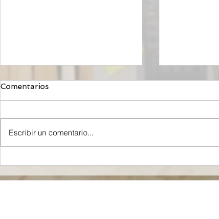
Comentarios
Escribir un comentario...
Orzeyful, fármaco de
Mironid, r
Takeda dirigido a la
Roche, rec
Orexina, recibe la
inyección 
aprobación de la FDA para
de Dólares 
tratar la Narcolepsia.
fase clínic
contra un