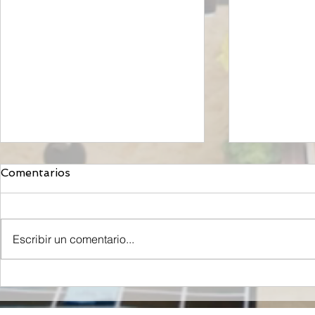
Comentarios
Escribir un comentario...
Orzeyful, fármaco de
Mironid, r
Takeda dirigido a la
Roche, rec
Orexina, recibe la
inyección 