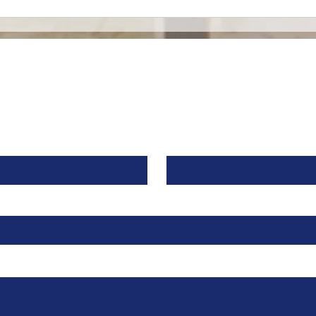
Mironid, respaldada por
Euro
Roche, recibe una
merc
inyección de $46 Millones
espe
de Dólares para llevar a la
alia
fase clínica un fármaco
contra una Enfermedad
Contacto
Renal Rara.
Apellido