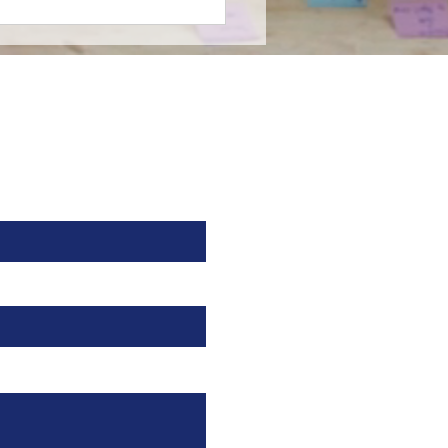
farma entra al
ado de nutrición
cializada en México en
nza con Nutricia