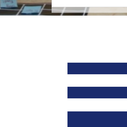
Orzeyful, fármaco de
Takeda dirigido a la
Orexina, recibe la
aprobación de la FDA para
tratar la Narcolepsia.
Nombre
Email
Mensaje