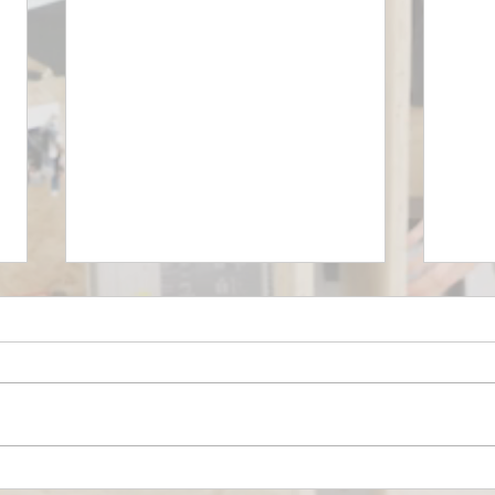
Mironid, respaldada por
Euro