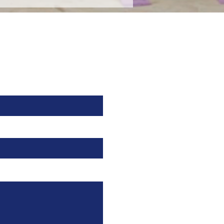
ado de nutrición
cializada en México en
nza con Nutricia