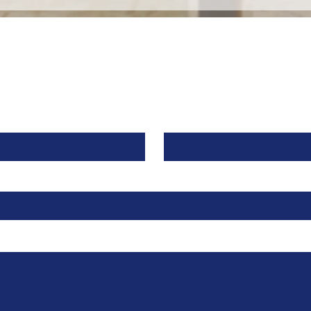
Roche, recibe una
merc
inyección de $46 Millones
espe
de Dólares para llevar a la
alia
fase clínica un fármaco
contra una Enfermedad
Contacto
Renal Rara.
Apellido