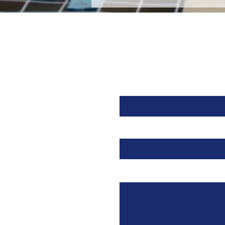
Takeda dirigido a la
Orexina, recibe la
aprobación de la FDA para
tratar la Narcolepsia.
Nombre
Email
Mensaje