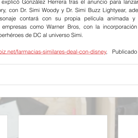
o explicó González Herrera tras el anuncio para lanzar
ory, con Dr. Simi Woody y Dr. Simi Buzz Lightyear, ad
rsonaje contará con su propia película animada y 
 empresas como Warner Bros, con la incorporación 
perhéroes de DC al universo Simi.
iz.net/farmacias-similares-deal-con-disney
, Publicad