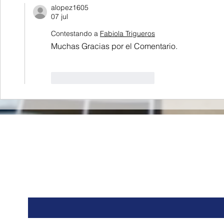
alopez1605
07 jul
Contestando a
Fabiola Trigueros
Muchas Gracias por el Comentario.
Me gusta
Reaccionar
Co
Nombre