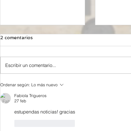
2 comentarios
Escribir un comentario...
Orzeyful, fármaco de
Mironid, r
Ordenar según:
Lo más nuevo
Takeda dirigido a la
Roche, rec
Orexina, recibe la
inyección 
Fabiola Trigueros
aprobación de la FDA para
de Dólares 
27 feb
tratar la Narcolepsia.
fase clínic
estupendas noticias! gracias
contra un
Renal Rara
Me gusta
Reaccionar