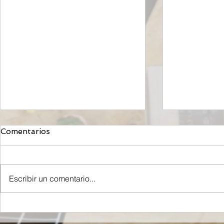
Comentarios
Escribir un comentario...
Orzeyful, fármaco de
Mironid, r
Takeda dirigido a la
Roche, rec