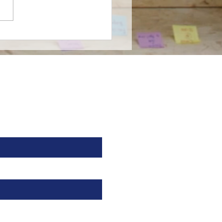
farma entra al
ado de nutrición
cializada en México en
nza con Nutricia