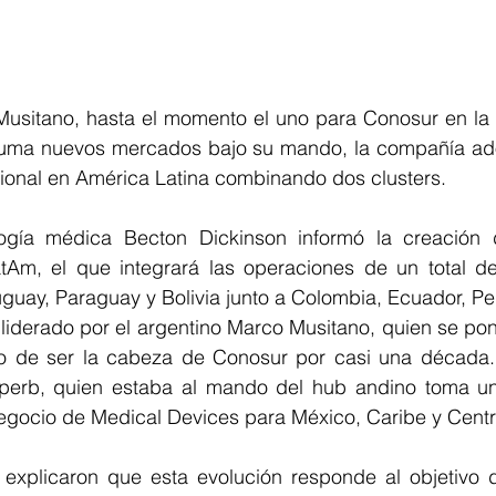
Musitano, hasta el momento el uno para Conosur en la 
suma nuevos mercados bajo su mando, la compañía ad
cional en América Latina combinando dos clusters.
ogía médica Becton Dickinson informó la creación 
Am, el que integrará las operaciones de un total de
uguay, Paraguay y Bolivia junto a Colombia, Ecuador, P
 liderado por el argentino Marco Musitano, quien se pond
o de ser la cabeza de Conosur por casi una década. E
Sperb, quien estaba al mando del hub andino toma un
egocio de Medical Devices para México, Caribe y Cent
xplicaron que esta evolución responde al objetivo de 