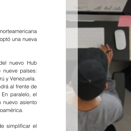
norteamericana 
optó una nueva 
del nuevo Hub 
 nueve países: 
erú y Venezuela.
rá al frente de 
n paralelo, el 
 nuevo asiento 
roamérica.
simplificar el 