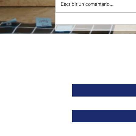
Escribir un comentario...
Orzeyful, fármaco de
Takeda dirigido a la
Orexina, recibe la
aprobación de la FDA para
tratar la Narcolepsia.
Nombre
Email
Mensaje