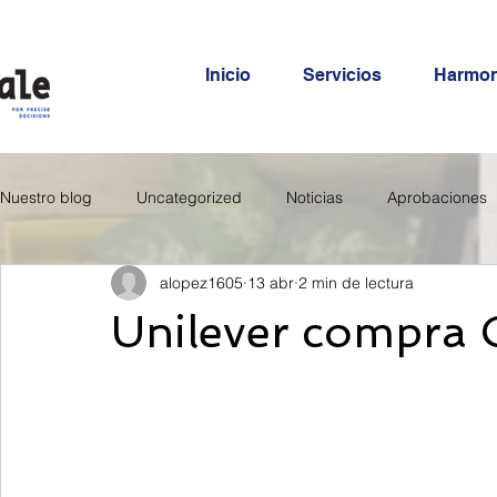
Inicio
Servicios
Harmo
Nuestro blog
Uncategorized
Noticias
Aprobaciones
alopez1605
13 abr
2 min de lectura
Unilever compra 