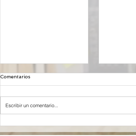
Comentarios
Escribir un comentario...
Orzeyful, fármaco de
Mironid, r
Takeda dirigido a la
Roche, rec
Orexina, recibe la
inyección 