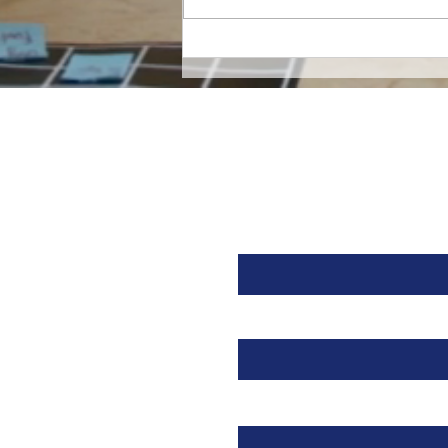
Orzeyful, fármaco de
Takeda dirigido a la
Orexina, recibe la
aprobación de la FDA para
tratar la Narcolepsia.
Nombre
Email
Mensaje