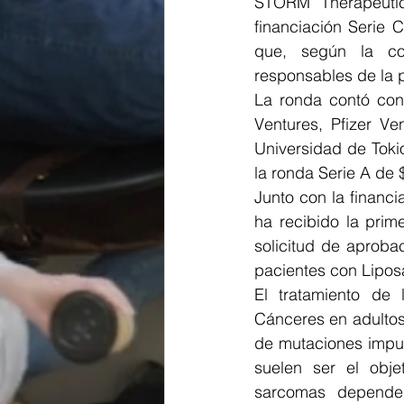
STORM Therapeutic
financiación Serie 
que, según la co
responsables de la 
La ronda contó con 
Ventures, Pfizer Ve
Universidad de Tokio
la ronda Serie A de 
Junto con la financ
ha recibido la prim
solicitud de aproba
pacientes con Lipo
El tratamiento de
Cánceres en adultos 
de mutaciones impul
suelen ser el obje
sarcomas dependen