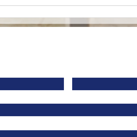
Mironid, respaldada por
Euro
Roche, recibe una
merc
inyección de $46 Millones
espe
de Dólares para llevar a la
alia
fase clínica un fármaco
contra una Enfermedad
Contacto
Renal Rara.
Apellido