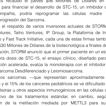
s recaudó el jueves $56 Millones de Dólares en
C para financiar el desarrollo de STC-15, un inhibidor
mpañía, podría reprogramar las células madre M
progresión del Sarcoma.
el respaldo de varios inversores actuales de STORM,
ntures, Taiho Ventures, IP Group, la Plataforma de In
 y Fast Track Initiative, cada una de estas firmas tambi
$30 Millones de Dólares de la biotecnológica a finales 
iación, STORM anunció que el primer paciente en un est
era dosis de STC-15, el ensayo clínico, diseñado para
ción acelerada, evalúa la monoterapia con el inhibido
sarcoma Desdiferenciado y Leiomiosarcoma.
 los sarcomas —que representan aproximadamente
y el 15% de los cánceres pediátricos se ve dificultado 
soras u otros aspectos inmunogénicos en las células 
tivo de los tratamientos estándar, en cambio, seg
 de la metilación mediada por METTL3 para su c