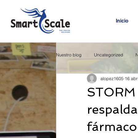
Inicio
Nuestro blog
Uncategorized
N
alopez1605
16 abr
STORM o
respalda
fármaco 