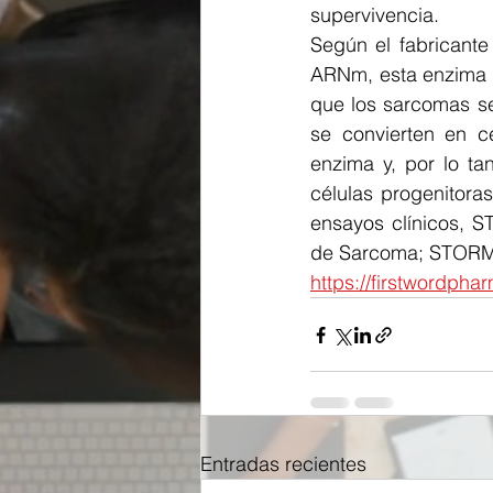
supervivencia.
Según el fabricante
ARNm, esta enzima i
que los sarcomas se
se convierten en cé
enzima y, por lo ta
células progenitora
ensayos clínicos, S
de Sarcoma; STORM 
https://firstwordph
Entradas recientes