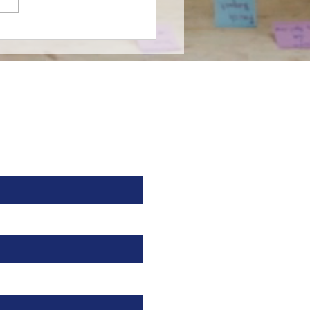
farma entra al
ado de nutrición
cializada en México en
nza con Nutricia