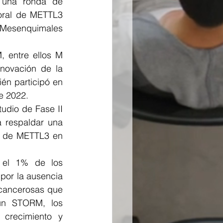
 una ronda de 
 oral de METTL3 
esenquimales 
 entre ellos M 
novación de la 
én participó en 
de 2022.
udio de Fase II 
 respaldar una 
r de METTL3 en 
 el 1% de los 
por la ausencia 
cancerosas que 
ún STORM, los 
recimiento y 