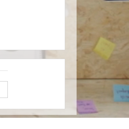
nson & Johnson
cia un cambio en un
to de Alta Dirección.