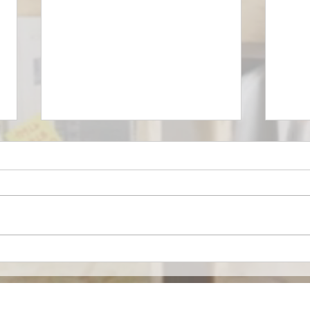
Eurofarma entra al
Joh
mercado de nutrición
anun
especializada en México en
pues
alianza con Nutricia