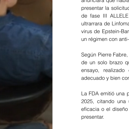
anunciara que había
presentar la solicit
de fase III ALLELE
ultrarrara de Linfoma
virus de Epstein-Bar
un régimen con anti
Según Pierre Fabre,
de un solo brazo qu
ensayo, realizado
adecuado y bien cont
La FDA emitió una p
2025, citando una 
eficacia o el diseño
presentar.