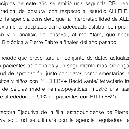
ncipios de este año se emitió una segunda CRL, en 
radical de postura" con respecto al estudio ALLELE,
, la agencia consideró que la interpretabilidad de ALL
reviamente aceptado como adecuado estaba "comprome
ión y el análisis del ensayo", afirmó Atara, que había
a Biológica a Pierre Fabre a finales del año pasado.
nciado que presentará un conjunto de datos actualiza
á pacientes adicionales y un seguimiento más prolonga
tud de aprobación, junto con datos complementarios, el
ltos y niños con PTLD EBV+ Recidivante/Refractario tra
 de células madre hematopoyéticas, mostró una tasa
a de alrededor del 51% en pacientes con PTLD EBV+.
ectora Ejecutiva de la filial estadounidense de Pierre
a solicitud se ultimará con la agencia reguladora "e