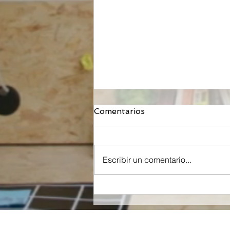
Comentarios
Escribir un comentario...
Mironid, respaldada por
Roche, recibe una
inyección de $46 Millones
de Dólares para llevar a la