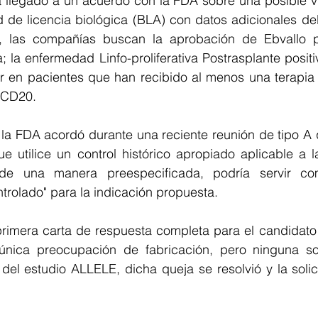
 llegado a un acuerdo con la FDA sobre una posible vía
ud de licencia biológica (BLA) con datos adicionales del 
, las compañías buscan la aprobación de Ebvallo p
; la enfermedad Linfo-proliferativa Postrasplante positiv
r en pacientes que han recibido al menos una terapia p
-CD20.
 la FDA acordó durante una reciente reunión de tipo A 
e utilice un control histórico apropiado aplicable a l
 de una manera preespecificada, podría servir co
rolado" para la indicación propuesta.
rimera carta de respuesta completa para el candidato a
única preocupación de fabricación, pero ninguna so
 del estudio ALLELE, dicha queja se resolvió y la solici