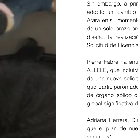
Sin embargo, a pri
adoptó un "cambio 
Atara en su momento
de un solo brazo p
diseño, la realizac
Solicitud de Licenci
Pierre Fabre ha anu
ALLELE, que incluir
de una nueva solici
que participaron adu
de órgano sólido o
global significativ
Adriana Herrera, Dir
que el plan de nuev
semanas".