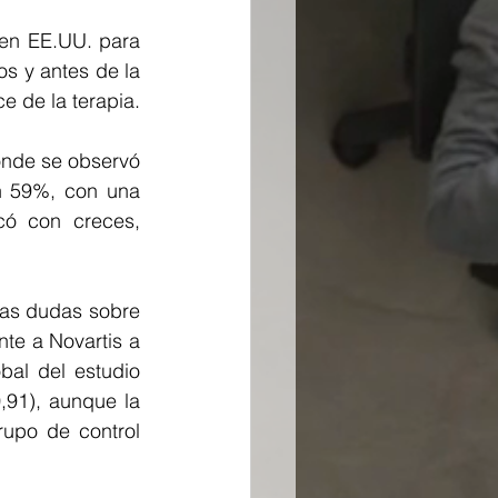
en EE.UU. para 
s y antes de la 
e de la terapia.
onde se observó 
n 59%, con una 
có con creces, 
as dudas sobre 
te a Novartis a 
bal del estudio 
91), aunque la 
upo de control 