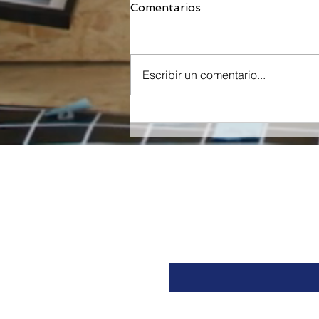
Comentarios
Escribir un comentario...
Orzeyful, fármaco de
Takeda dirigido a la
Orexina, recibe la
aprobación de la FDA para
tratar la Narcolepsia.
Nombre
Email