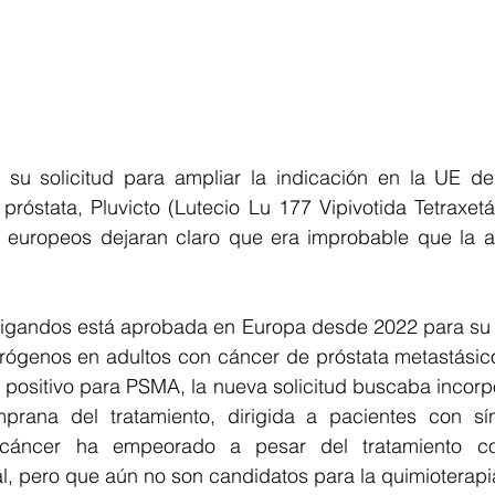
o su solicitud para ampliar la indicación en la UE de 
próstata, Pluvicto (Lutecio Lu 177 Vipivotida Tetraxet
 europeos dejaran claro que era improbable que la am
oligandos está aprobada en Europa desde 2022 para su u
rógenos en adultos con cáncer de próstata metastásico 
ositivo para PSMA, la nueva solicitud buscaba incorpor
rana del tratamiento, dirigida a pacientes con sín
o cáncer ha empeorado a pesar del tratamiento c
, pero que aún no son candidatos para la quimioterapi