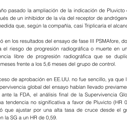
año pasado la ampliación de la indicación de Pluvicto 
ués de un inhibidor de la vía del receptor de andrógeno
edida que, según la compañía, casi Triplicaría el alcanc
ó en los resultados del ensayo de fase III PSMAfore, d
a el riesgo de progresión radiográfica o muerte en u
ncia libre de progresión radiográfica que se dupli
meses frente a los 5,6 meses del grupo de control.
ceso de aprobación en EE.UU. no fue sencillo, ya que l
pervivencia global del ensayo habían llevado previamen
d ante la FDA, el análisis final de la Supervivencia Glo
 tendencia no significativa a favor de Pluvicto (HR 0,
 que ajustar por una alta tasa de cruce desde el gr
en la SG a un HR de 0,59.