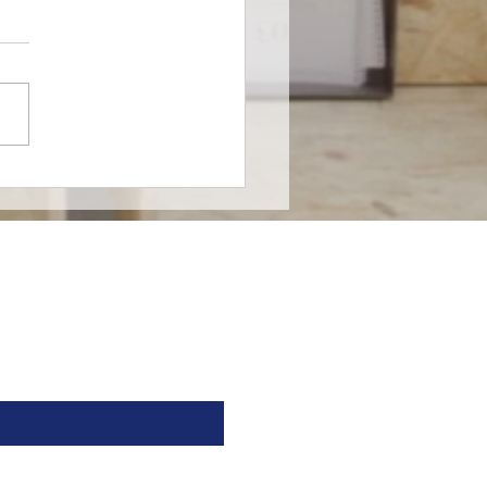
farma entra al
ado de nutrición
cializada en México en
nza con Nutricia