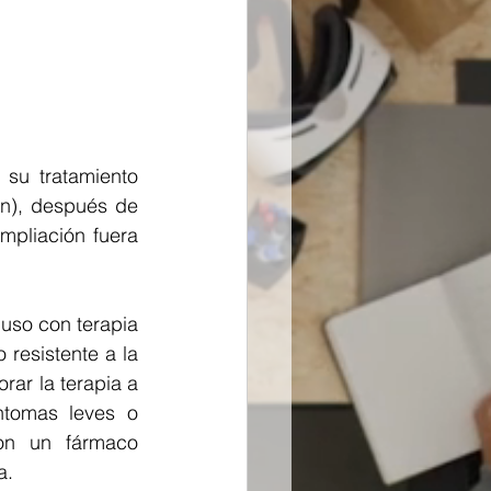
su tratamiento 
án), después de 
pliación fuera 
so con terapia 
resistente a la 
ar la terapia a 
tomas leves o 
on un fármaco 
a.