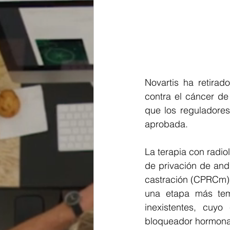
Novartis ha retirad
contra el cáncer de 
que los reguladores
aprobada.
La terapia con radi
de privación de and
castración (CPRCm) p
una etapa más temp
inexistentes, cuy
bloqueador hormonal