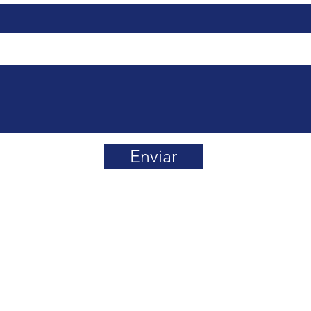
Enviar
 Smart-Scale ©2009 – 2026 Queda prohibida la reproducción y/o
formación, sin el consentimiento por escrito de Smart Scale.
ur 670 Piso 10, Del Valle,
Tel: 52+ 55 5523 8934
E
CDMX.