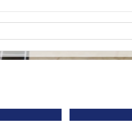
Mironid, respaldada por
Euro
Roche, recibe una
merc
inyección de $46 Millones
espe
de Dólares para llevar a la
alia
fase clínica un fármaco
contra una Enfermedad
Contacto
Renal Rara.
Apellido