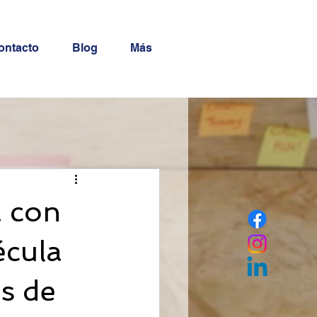
ontacto
Blog
Más
a con
écula
s de