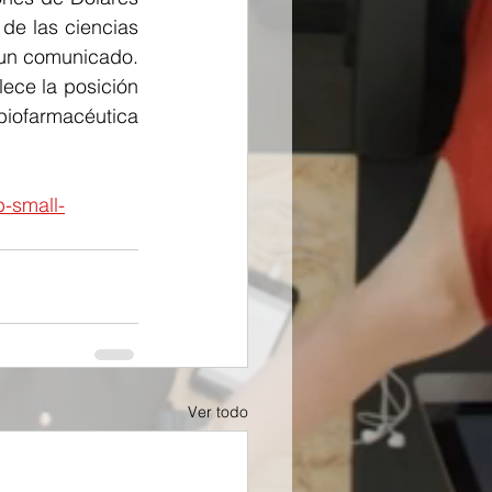
e las ciencias 
 un comunicado. 
ece la posición 
ofarmacéutica 
-small-
Ver todo