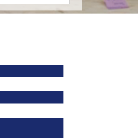
farma entra al
ado de nutrición
cializada en México en
nza con Nutricia