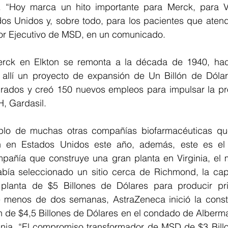
 “Hoy marca un hito importante para Merck, para Vir
dos Unidos y, sobre todo, para los pacientes que atend
tor Ejecutivo de MSD, en un comunicado.
rck en Elkton se remonta a la década de 1940, hace
allí un proyecto de expansión de Un Billón de Dólar
rados y creó 150 nuevos empleos para impulsar la pr
, Gardasil.
lo de muchas otras compañías biofarmacéuticas que
n en Estados Unidos este año, además, este es el t
pañía que construye una gran planta en Virginia, el m
abía seleccionado un sitio cerca de Richmond, la capit
planta de $5 Billones de Dólares para producir prin
e menos de dos semanas, AstraZeneca inició la const
n de $4,5 Billones de Dólares en el condado de Albermar
inia. “El compromiso transformador de MSD de $3 Billo