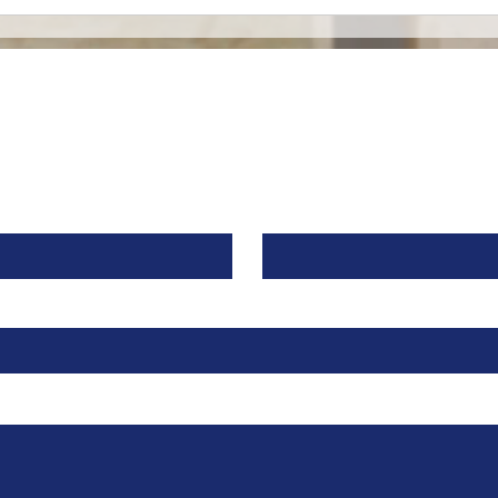
Mironid, respaldada por
Euro
Roche, recibe una
merc
inyección de $46 Millones
espe
de Dólares para llevar a la
alia
fase clínica un fármaco
contra una Enfermedad
Contacto
Renal Rara.
Apellido