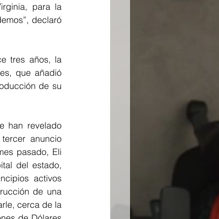
ginia, para la 
emos”, declaró 
 tres años, la 
es, que añadió 
oducción de su 
 han revelado 
ercer anuncio 
es pasado, Eli 
al del estado, 
cipios activos 
rucción de una 
le, cerca de la 
nes de Dólares 