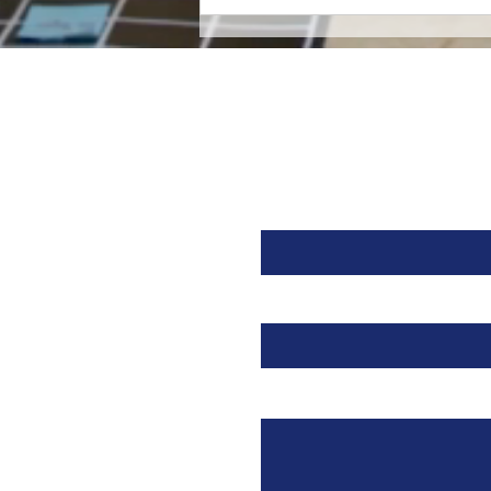
Orzeyful, fármaco de
Takeda dirigido a la
Orexina, recibe la
aprobación de la FDA para
tratar la Narcolepsia.
Nombre
Email
Mensaje