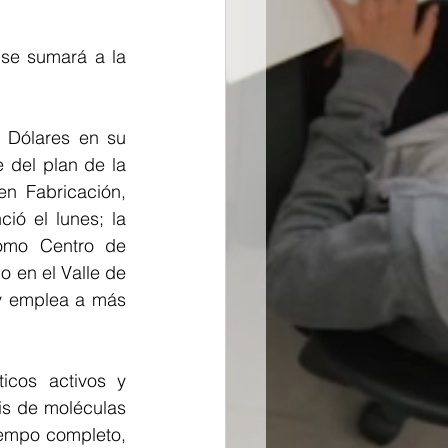
 se sumará a la 
 Dólares en su 
 del plan de la 
n Fabricación, 
ó el lunes; la 
omo Centro de 
 en el Valle de 
y emplea a más 
icos activos y 
is de moléculas 
empo completo, 