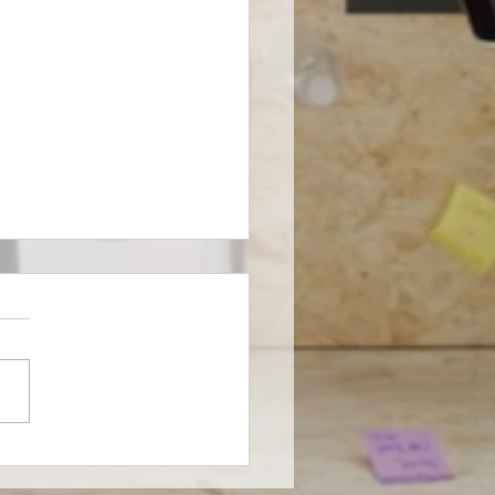
farma entra al
ado de nutrición