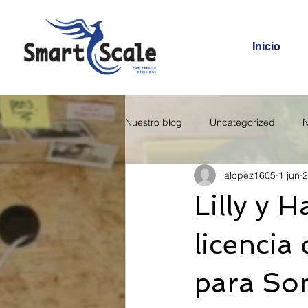
Inicio
Nuestro blog
Uncategorized
N
alopez1605
1 jun
2
Lilly y 
licencia
para Son