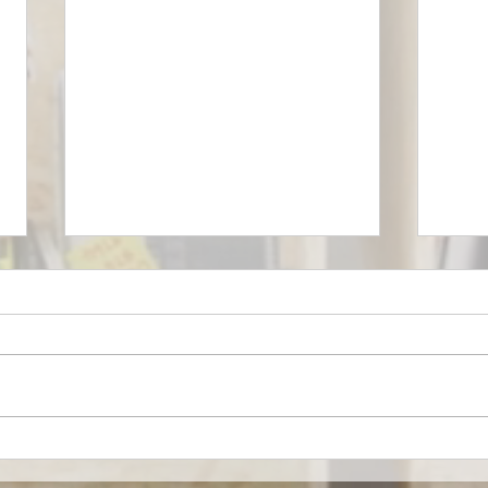
Mironid, respaldada por
Euro
Roche, recibe una
merc