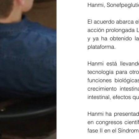
Hanmi, Sonefpegluti
El acuerdo abarca el
acción prolongada L
y ya ha obtenido l
plataforma.
Hanmi está llevando
tecnología para otr
funciones biológica
crecimiento intesti
intestinal, efectos 
Hanmi ha presentado
en congresos cientí
fase II en el Síndrom