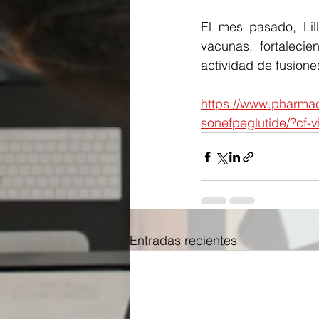
El mes pasado, Lill
vacunas, fortaleci
actividad de fusione
https://www.pharmace
sonefpeglutide/?cf-
Entradas recientes