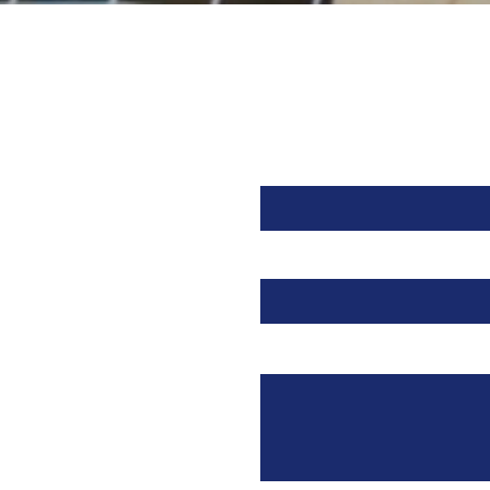
Orexina, recibe la
aprobación de la FDA para
tratar la Narcolepsia.
Nombre
Email
Mensaje