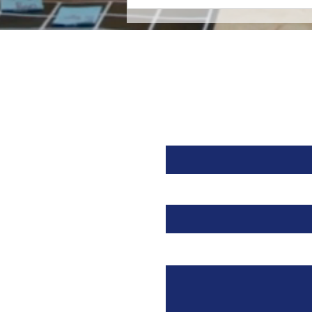
Mironid, respaldada por
Roche, recibe una
inyección de $46 Millones
de Dólares para llevar a la
fase clínica un fármaco
contra una Enfermedad
Renal Rara.
Nombre
Email
Mensaje