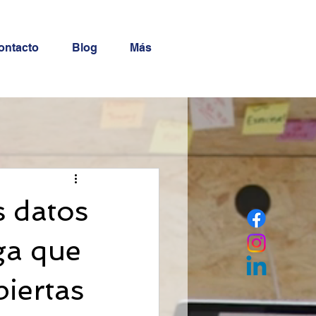
ontacto
Blog
Más
 datos
ga que
biertas