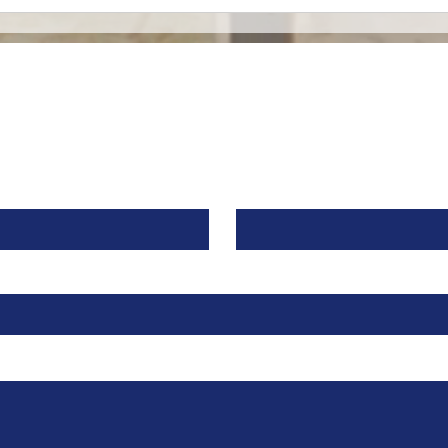
Eurofarma entra al
Joh
mercado de nutrición
anun
especializada en México en
pues
alianza con Nutricia
Contacto
Apellido