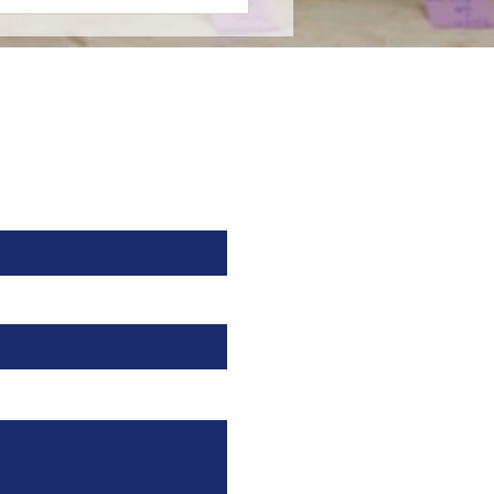
nson & Johnson
cia un cambio en un
to de Alta Dirección.