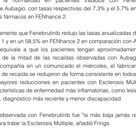
e la normalidad en pacientes tratados con Fenebr
e Aubagio, con tasas respectivas del 7,3% y el 5,7% en
s fármacos en FENhance 2.
amente que Fenebrutinib redujo las tasas anualizadas d
1 y en un 58,5% en FENhance 2 en comparación con A
equivale a que los pacientes tengan aproximadament
de la mitad de las recaídas observadas con Aubagi
 compañía en un comunicado el miércoles, el fabrican
 de recaída se redujeron de forma consistente en todos
ayores reducciones en pacientes con Esclerosis Múlt
cterísticas de enfermedad más inflamatorias, como lesi
, diagnóstico más reciente y menor discapacidad.
observada con Fenebrutinib fue "la más baja jamás re
ra tratar la Esclerosis Múltiple, añadió Frings.