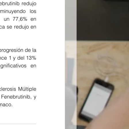
rutinib redujo 
minuyendo los 
 un 77,6% en 
a se redujo en 
rogresión de la 
ce 1 y del 13% 
ificativos en 
rosis Múltiple 
Fenebrutinib, y 
rmaco.