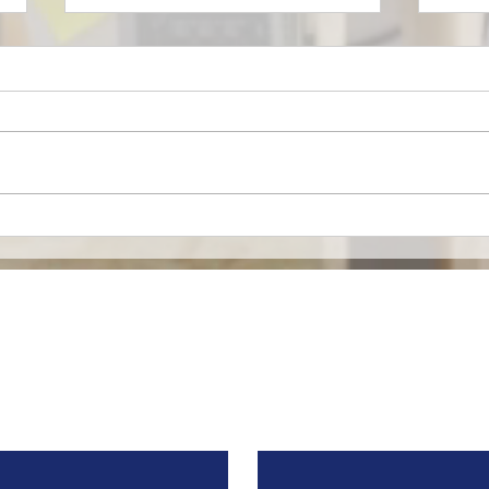
Mironid, respaldada por
Euro
Roche, recibe una
merc
inyección de $46 Millones
espe
de Dólares para llevar a la
alia
fase clínica un fármaco
contra una Enfermedad
Contacto
Renal Rara.
Apellido