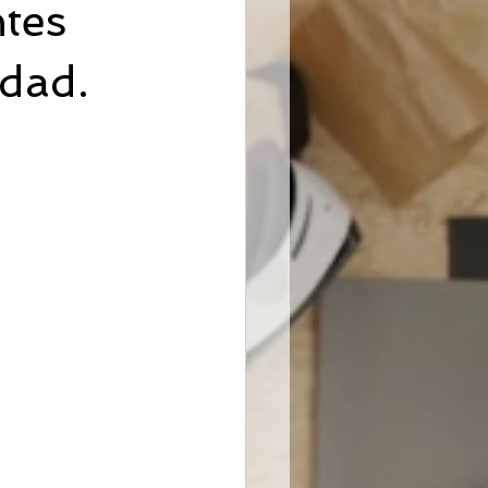
ntes
dad.