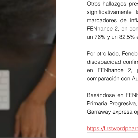
Otros hallazgos pre
significativamente
marcadores de inf
FENhance 2, en com
un 76% y un 82,5% e
Por otro lado, Feneb
discapacidad confi
en FENhance 2, pe
comparación con Au
Basándose en FENha
Primaria Progresiva,
Garraway expresa opt
https://firstwordph