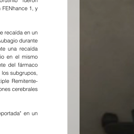
utinib fueron 
 FENhance 1, y 
e recaída en un 
ubagio durante 
e una recaída 
o en el mismo 
te del fármaco 
 los subgrupos, 
iple Remitente-
ones cerebrales 
portada" en un 