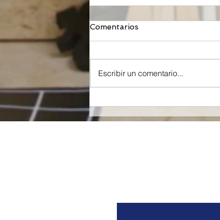
Comentarios
Escribir un comentario...
Orzeyful, fármaco de
Takeda dirigido a la
Orexina, recibe la
aprobación de la FDA para
tratar la Narcolepsia.
Nombre