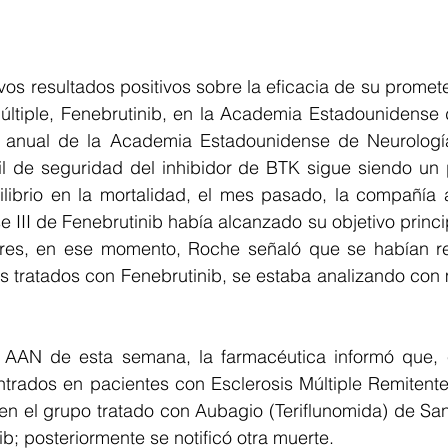
s resultados positivos sobre la eficacia de su promete
Múltiple, Fenebrutinib, en la Academia Estadounidense 
n anual de la Academia Estadounidense de Neurología
fil de seguridad del inhibidor de BTK sigue siendo un 
uilibrio en la mortalidad, el mes pasado, la compañía 
se III de Fenebrutinib había alcanzado su objetivo princ
ores, en ese momento, Roche señaló que se habían reg
 tratados con Fenebrutinib, se estaba analizando con m
 AAN de esta semana, la farmacéutica informó que, e
trados en pacientes con Esclerosis Múltiple Remitente-
en el grupo tratado con Aubagio (Teriflunomida) de Sanof
b; posteriormente se notificó otra muerte.