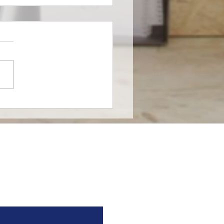
farma entra al
ado de nutrición
cializada en México en
nza con Nutricia