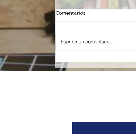
Comentarios
Escribir un comentario...
Orzeyful, fármaco de
Takeda dirigido a la
Orexina, recibe la
aprobación de la FDA para
tratar la Narcolepsia.
Nombre