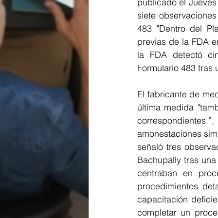
publicado el Jueves 
siete observaciones
483 "Dentro del Pla
previas de la FDA e
la FDA detectó cin
Formulario 483 tras
El fabricante de me
última medida "tamb
correspondientes.”
amonestaciones simil
señaló tres observa
Bachupally tras una
centraban en proce
procedimientos deta
capacitación defici
completar un proced