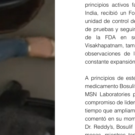
principios activos
India, recibió un F
unidad de control de
de pruebas y seguim
de la FDA en sus
Visakhapatnam, tamb
observaciones de 
constante expansión
A principios de est
medicamento Bosulif 
MSN Laboratories pa
compromiso de lidera
tiempo que ampliamo
comentó en su mome
Dr. Reddy’s, Bosulif
meses, mientras ta