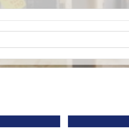
Mironid, respaldada por
Euro
Roche, recibe una
merc
inyección de $46 Millones
espe
de Dólares para llevar a la
alia
fase clínica un fármaco
contra una Enfermedad
Contacto
Renal Rara.
Apellido