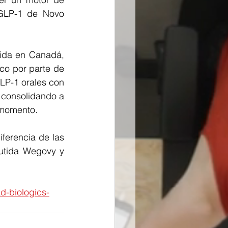
GLP-1 de Novo 
ida en Canadá, 
co por parte de 
P-1 orales con 
 consolidando a 
 momento.
erencia de las 
utida Wegovy y 
d-biologics-