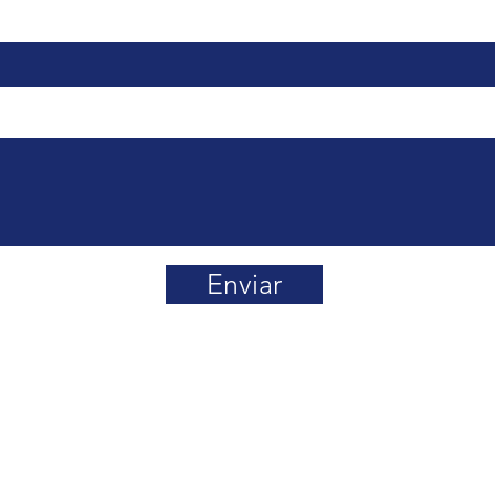
Enviar
 Smart-Scale ©2009 – 2026 Queda prohibida la reproducción y/o
formación, sin el consentimiento por escrito de Smart Scale.
ur 670 Piso 10, Del Valle,
Tel: 52+ 55 5523 8934
E
CDMX.