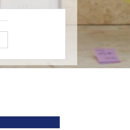
farma entra al
ado de nutrición
cializada en México en
nza con Nutricia