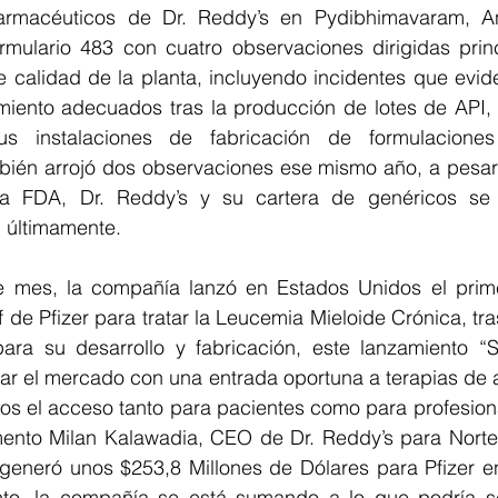
 farmacéuticos de Dr. Reddy’s en Pydibhimavaram, A
ormulario 483 con cuatro observaciones dirigidas princ
 calidad de la planta, incluyendo incidentes que eviden
iento adecuados tras la producción de lotes de API, o
 instalaciones de fabricación de formulaciones
ién arrojó dos observaciones ese mismo año, a pesar de
la FDA, Dr. Reddy’s y su cartera de genéricos se 
 últimamente.
e mes, la compañía lanzó en Estados Unidos el prime
de Pfizer para tratar la Leucemia Mieloide Crónica, tra
ra su desarrollo y fabricación, este lanzamiento “S
r el mercado con una entrada oportuna a terapias de alt
s el acceso tanto para pacientes como para profesional
nto Milan Kalawadia, CEO de Dr. Reddy’s para Norte
 generó unos $253,8 Millones de Dólares para Pfizer en
nto, la compañía se está sumando a lo que podría s