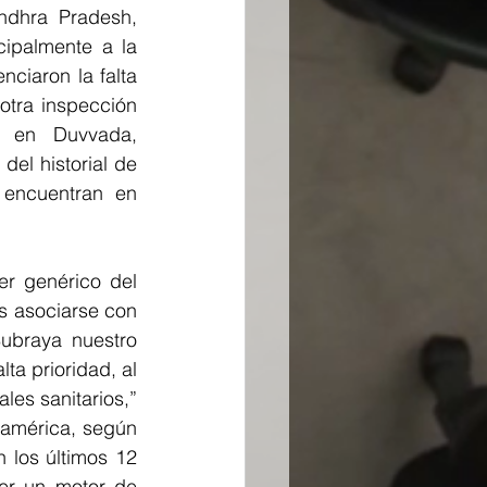
ndhra Pradesh, 
ipalmente a la 
ciaron la falta 
tra inspección 
 en Duvvada, 
l historial de 
encuentran en 
r genérico del 
s asociarse con 
ubraya nuestro 
a prioridad, al 
es sanitarios,” 
américa, según 
 los últimos 12 
er un motor de 