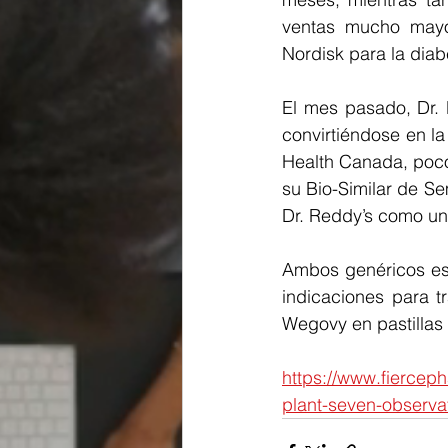
ventas mucho mayo
Nordisk para la diab
El mes pasado, Dr. 
convirtiéndose en l
Health Canada, poco
su Bio-Similar de Se
Dr. Reddy’s como un
Ambos genéricos est
indicaciones para t
Wegovy en pastillas
https://www.fiercep
plant-seven-observa