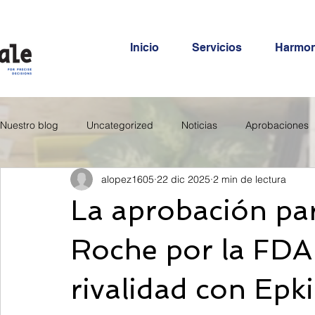
Inicio
Servicios
Harmo
Nuestro blog
Uncategorized
Noticias
Aprobaciones
alopez1605
22 dic 2025
2 min de lectura
La aprobación pa
Roche por la FDA i
rivalidad con Epki