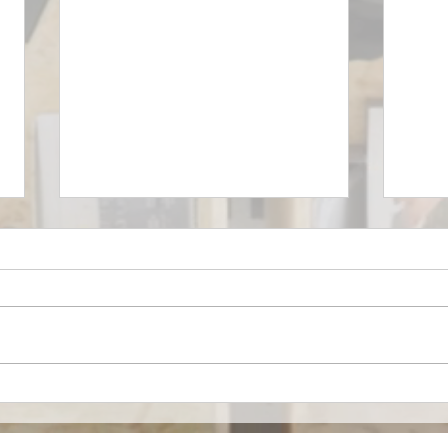
Eurofarma entra al
Joh
mercado de nutrición
anun
especializada en México en
pues