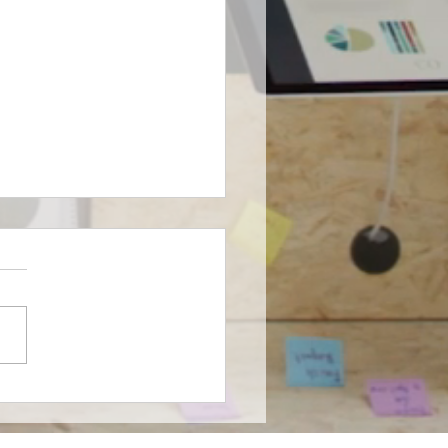
nson & Johnson
cia un cambio en un
to de Alta Dirección.