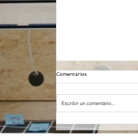
Comentarios
Escribir un comentario...
Mironid, respaldada por
Roche, recibe una
inyección de $46 Millones