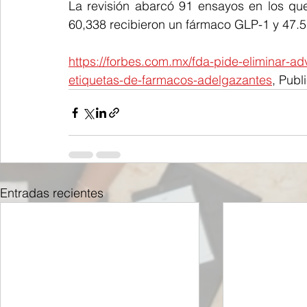
La revisión abarcó 91 ensayos en los que
60,338 recibieron un ​fármaco GLP-1 y 47.
https://forbes.com.mx/fda-pide-eliminar-a
etiquetas-de-farmacos-adelgazantes
, Pub
Entradas recientes