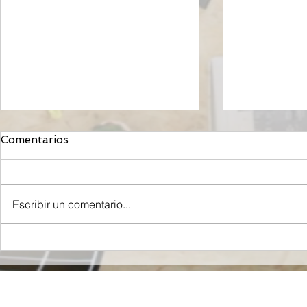
Comentarios
Escribir un comentario...
Orzeyful, fármaco de
Mironid, r
Takeda dirigido a la
Roche, rec
Orexina, recibe la
inyección 
aprobación de la FDA para
de Dólares 
tratar la Narcolepsia.
fase clínic