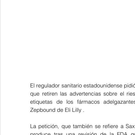
El regulador sanitario estadounidense pidi
que ⁠retiren las advertencias sobre el ri
etiquetas de los ⁠fármacos adelgazantes ‌GLP-1, como ​Wegovy de Novo Nordis
Zepbound de Eli ​Lilly .
La petición, que también se refiere a Saxenda, ‌el adelgazante más antiguo d
produce tras ​una revisión de la FDA q