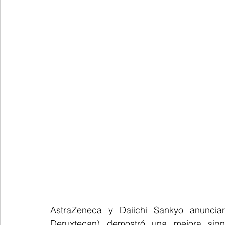
AstraZeneca y Daiichi Sankyo anuncia
Deruxtecan) demostró una mejora signif