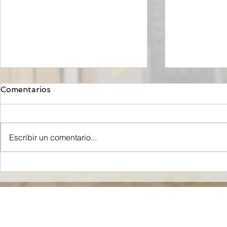
Comentarios
Escribir un comentario...
Orzeyful, fármaco de
Mironid, r
Takeda dirigido a la
Roche, rec
Orexina, recibe la
inyección 
aprobación de la FDA para
de Dólares 
tratar la Narcolepsia.
fase clínic
contra un