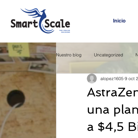
Inicio
Nuestro blog
Uncategorized
N
alopez1605
9 oct 
AstraZen
una plan
a $4,5 B