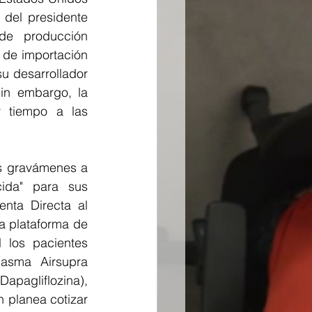
del presidente 
e producción 
de importación 
 desarrollador 
in embargo, la 
 tiempo a las 
s gravámenes a 
da" para sus 
ta Directa al 
 plataforma de 
 los pacientes 
asma Airsupra 
pagliflozina), 
 planea cotizar 