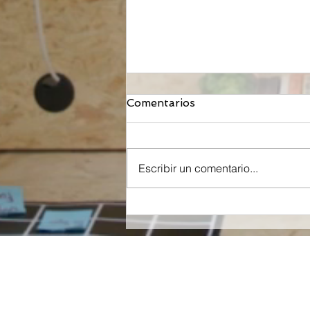
Comentarios
Escribir un comentario...
Orzeyful, fármaco de
Takeda dirigido a la
Orexina, recibe la
aprobación de la FDA para
tratar la Narcolepsia.