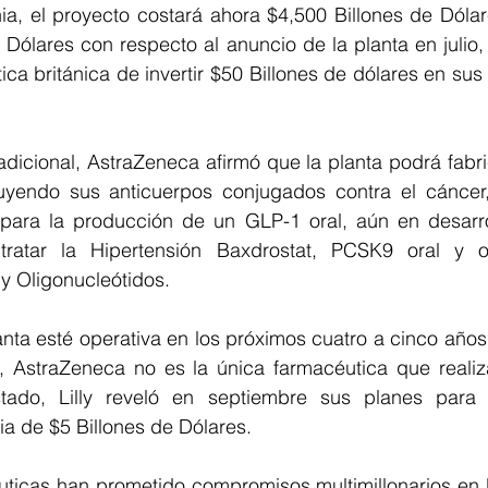
nia, el proyecto costará ahora $4,500 Billones de Dóla
Dólares con respecto al anuncio de la planta en julio,
ica británica de invertir $50 Billones de dólares en sus
adicional, AstraZeneca afirmó que la planta podrá fabr
uyendo sus anticuerpos conjugados contra el cáncer
 para la producción de un GLP-1 oral, aún en desarrol
tratar la Hipertensión Baxdrostat, PCSK9 oral y ot
y Oligonucleótidos.
nta esté operativa en los próximos cuatro a cinco años,
, AstraZeneca no es la única farmacéutica que realiza
tado, Lilly reveló en septiembre sus planes para 
nia de $5 Billones de Dólares.
icas han prometido compromisos multimillonarios en 