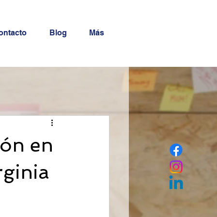
ontacto
Blog
Más
ión en
rginia