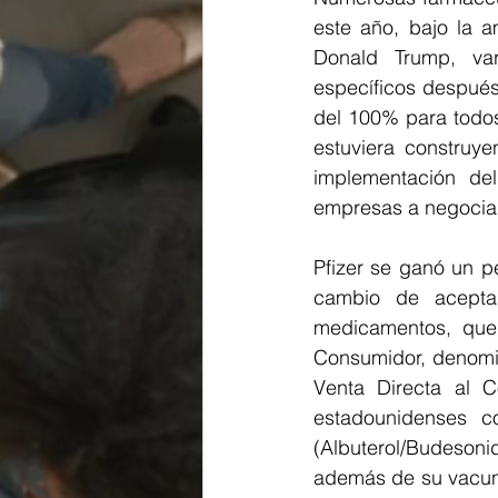
este año, bajo la a
Donald Trump, va
específicos después
del 100% para todos
estuviera construy
implementación de
empresas a negociar
Pfizer se ganó un p
cambio de acepta
medicamentos, que
Consumidor, denomi
Venta Directa al C
estadounidenses c
(Albuterol/Budeson
además de su vacuna 