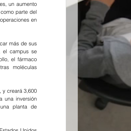
res, un aumento 
 como parte del 
 operaciones en 
icar más de sus 
, el campus se 
lo, el fármaco 
ras moléculas 
 y creará 3,600 
 una inversión 
una planta de 
Estados Unidos 