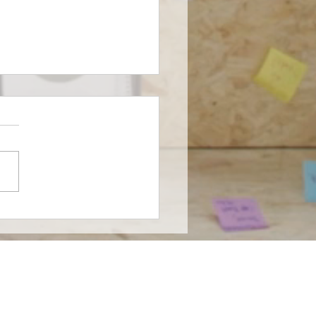
farma entra al
ado de nutrición
cializada en México en
nza con Nutricia