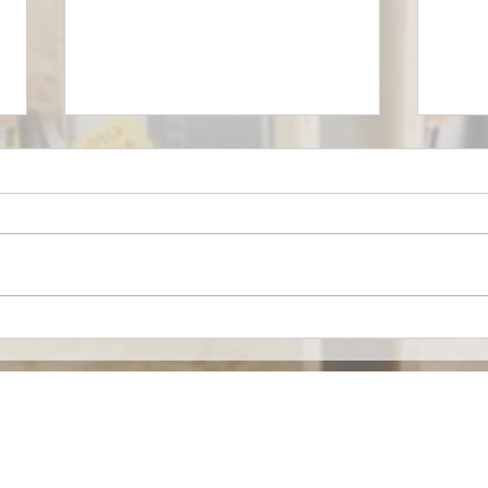
Mironid, respaldada por
Euro
Roche, recibe una
merc
inyección de $46 Millones
espe
de Dólares para llevar a la
alia
fase clínica un fármaco
contra una Enfermedad
Contacto
Renal Rara.