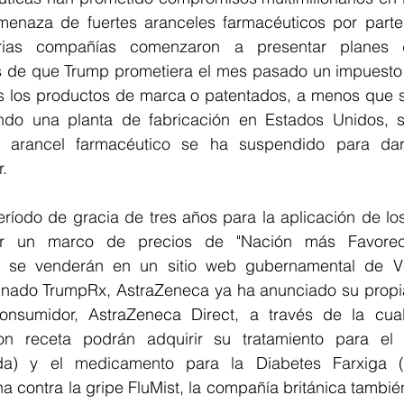
menaza de fuertes aranceles farmacéuticos por parte 
rias compañías comenzaron a presentar planes d
 de que Trump prometiera el mes pasado un impuesto 
 los productos de marca o patentados, a menos que su
endo una planta de fabricación en Estados Unidos, s
l arancel farmacéutico se ha suspendido para dar
.
eríodo de gracia de tres años para la aplicación de lo
r un marco de precios de "Nación más Favoreci
 se venderán en un sitio web gubernamental de Ven
nado TrumpRx, AstraZeneca ya ha anunciado su propia
onsumidor, AstraZeneca Direct, a través de la cual
on receta podrán adquirir su tratamiento para el 
ida) y el medicamento para la Diabetes Farxiga (Da
contra la gripe FluMist, la compañía británica también