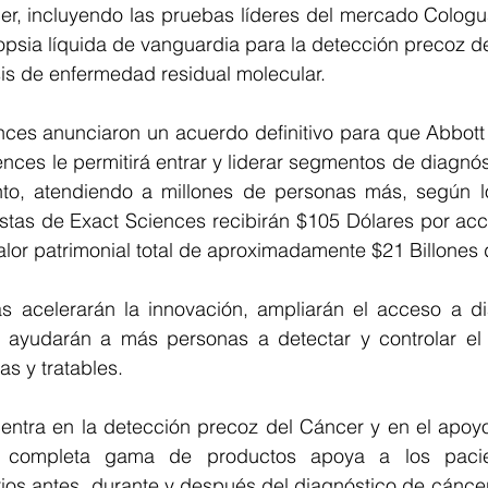
er, incluyendo las pruebas líderes del mercado Cologu
psia líquida de vanguardia para la detección precoz de 
sis de enfermedad residual molecular.
nces anunciaron un acuerdo definitivo para que Abbott 
nces le permitirá entrar y liderar segmentos de diagnós
to, atendiendo a millones de personas más, según lo
stas de Exact Sciences recibirán $105 Dólares por acció
lor patrimonial total de aproximadamente $21 Billones 
s acelerarán la innovación, ampliarán el acceso a di
y ayudarán a más personas a detectar y controlar el
s y tratables.
entra en la detección precoz del Cáncer y en el apoyo 
u completa gama de productos apoya a los pacie
rios antes, durante y después del diagnóstico de cáncer