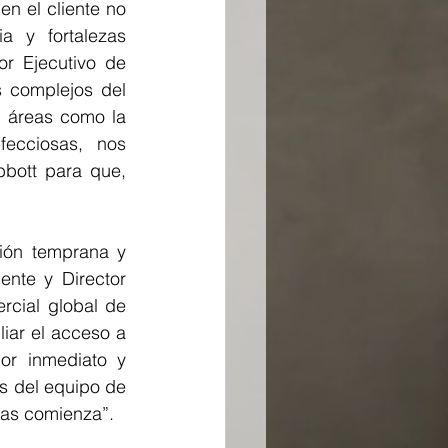
n el cliente no 
 y fortalezas 
r Ejecutivo de 
 complejos del 
 áreas como la 
ecciosas, nos 
bott para que, 
ión temprana y 
nte y Director 
cial global de 
iar el acceso a 
r inmediato y 
s del equipo de 
nas comienza”.