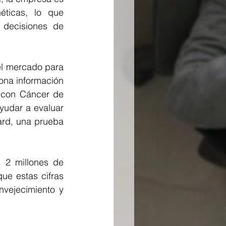
ticas, lo que 
 decisiones de 
el mercado para 
ona información 
 con Cáncer de 
udar a evaluar 
ard, una prueba 
2 millones de 
e estas cifras 
vejecimiento y 