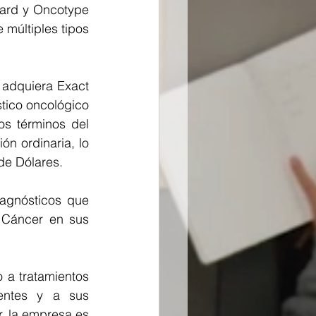
ard y Oncotype 
múltiples tipos 
adquiera Exact 
tico oncológico 
s términos del 
n ordinaria, lo 
de Dólares.
agnósticos que 
 Cáncer en sus 
a tratamientos 
ntes y a sus 
, la empresa es 