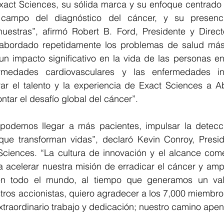
xact Sciences, su sólida marca y su enfoque centrado e
 campo del diagnóstico del cáncer, y su presencia
estras”, afirmó Robert B. Ford, Presidente y Directo
 abordado repetidamente los problemas de salud más
n impacto significativo en la vida de las personas en
ermedades cardiovasculares y las enfermedades inf
ar el talento y la experiencia de Exact Sciences a Ab
ntar el desafío global del cáncer”.
 podemos llegar a más pacientes, impulsar la detecc
que transforman vidas”, declaró Kevin Conroy, Preside
Sciences. “La cultura de innovación y el alcance comer
a acelerar nuestra misión de erradicar el cáncer y ampl
en todo el mundo, al tiempo que generamos un valo
tros accionistas, quiero agradecer a los 7,000 miembro
xtraordinario trabajo y dedicación; nuestro camino ape